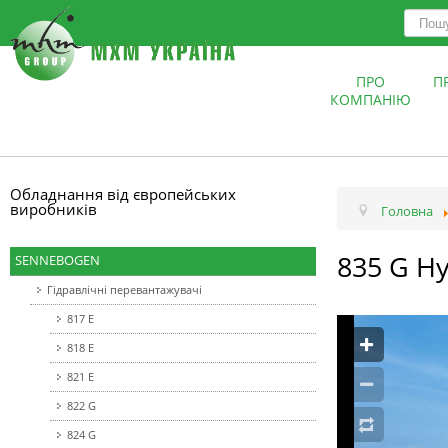
ПРО
П
КОМПАНІЮ
Обладнання від європейських
виробників
Головна
835 G Hy
SENNEBOGEN
Гідравлічні перевантажувачі
817 E
818 Е
821 Е
822 G
824 G