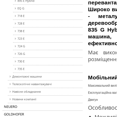
895 E Hybrid
переванта
EQ G
Широко ви
- металу
718 E
деревообр
728 E
835 G Hyb
738 E
машина,
723 E
ефективнос
724 G
Має вико
726 G
розміщення
730 E
735 E
Демонтажні машини
Мобільний
Телескопічні навантажувачі
Максимальний вилі
Навісне обладнання
Експлуатаційна ваг
Новини компанії
Двигун
Особливост
NEUERO
GOLDHOFER
Можлив