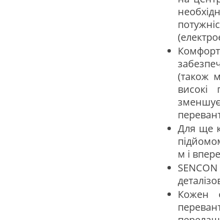
необхід
потужн
(електрое
Комфорт
забезпе
(також 
високі 
зменш
переван
Для ще 
підйомо
м і впере
SENCON 
деталізо
Кожен о
переван
перелашт