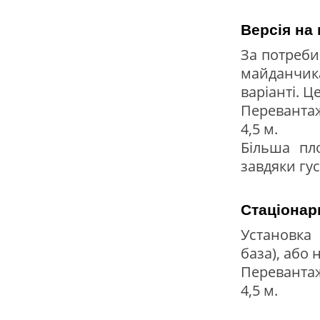
Версія на 
За потреби
майданчик
варіанті. 
Переванта
4,5 м.
Більша пл
завдяки гус
Стаціонарн
Установка 
база), або
Переванта
4,5 м.