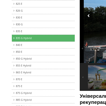
825 Е
826 G
830 E
830 G
835 E
835 G Hybrid
840 E
850 E
850 G Hybrid
855 E Hybrid
865 E Hybrid
870 E
875 E
875 G Hybrid
Універса
885 G Hybrid
рекупера