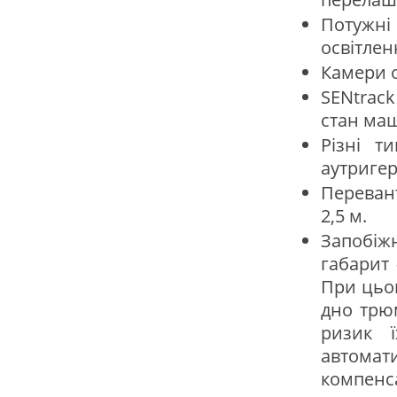
Потужн
освітлен
Камери 
SENtrac
стан ма
Різні т
аутригер
Переван
2,5 м.
Запобіжн
габарит
При цьо
дно трю
ризик 
автомат
компенса