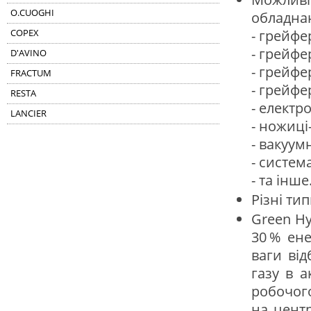
O.CUOGHI
обладна
- грейфе
COPEX
- грейфе
D'AVINO
- грейфе
FRACTUM
- грейфе
RESTA
- електр
LANCIER
- ножиці
- вакуум
- систем
- та інше
Різні тип
Green Hy
30 % ене
ваги від
газу в а
робочого
на центр