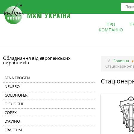
ПРО
П
КОМПАНІЮ
Обладнання від європейських
Головна
виробників
Стаціонарно-п
SENNEBOGEN
Стаціонар
NEUERO
GOLDHOFER
O.CUOGHI
COPEX
D'AVINO
FRACTUM