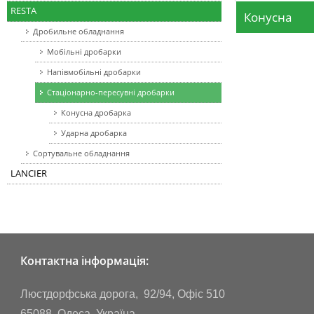
RESTA
Конусна
Дробильне обладнання
Мобільні дробарки
Напівмобільні дробарки
Стаціонарно-пересувні дробарки
Конусна дробарка
Ударна дробарка
Сортувальне обладнання
LANCIER
Контактна інформація:
Люстдорфська дорога, 92/94, Офіс 510
65088, Одеса, Україна