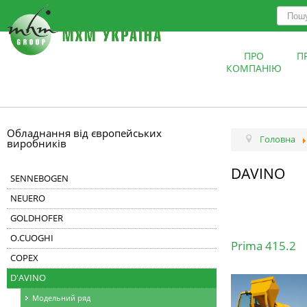
ПРО
П
КОМПАНІЮ
Обладнання від європейських
Головна
виробників
DAVINO
SENNEBOGEN
NEUERO
GOLDHOFER
O.CUOGHI
Prima 415.2
COPEX
D'AVINO
Модельний ряд