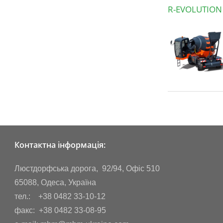
R-EVOLUTION
Контактна інформація:
Люстдорфська дорога, 92/94, Офіс 510
65088, Одеса, Україна
тел.: +38 0482 33-10-12
факс: +38 0482 33-08-95