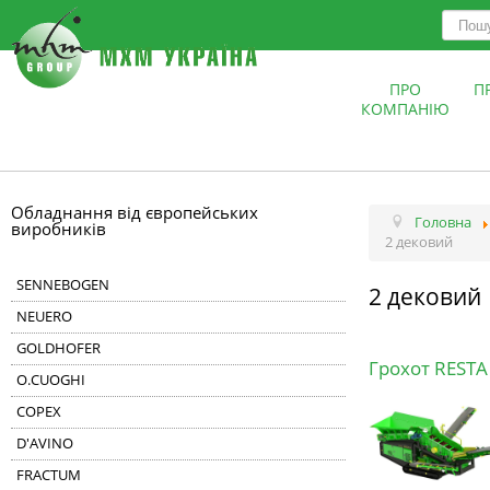
ПРО
П
КОМПАНІЮ
Обладнання від європейських
Головна
виробників
2 дековий
SENNEBOGEN
2 дековий
NEUERO
GOLDHOFER
Грохот REST
O.CUOGHI
COPEX
D'AVINO
FRACTUM