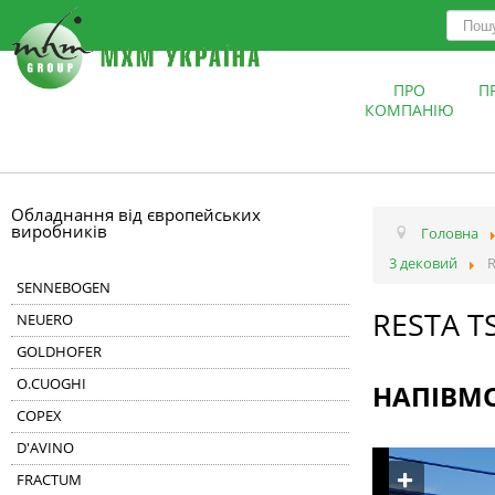
ПРО
П
КОМПАНІЮ
Обладнання від європейських
виробників
Головна
3 дековий
R
SENNEBOGEN
RESTA T
NEUERO
GOLDHOFER
O.CUOGHI
НАПІВМ
COPEX
D'AVINO
FRACTUM