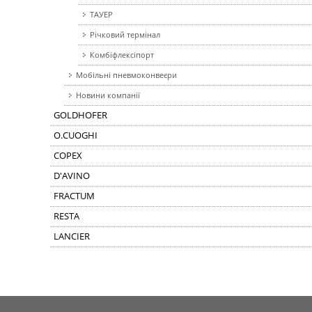
ТАУЕР
Річковий термінал
Комбіфлексіпорт
Мобільні пневмоконвеєри
Новини компанії
GOLDHOFER
O.CUOGHI
COPEX
D'AVINO
FRACTUM
RESTA
LANCIER