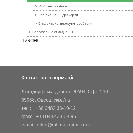
Мобільні дробарки
Напівмобільні дробарки
Стаціонарно-пересувні дробарки
Сортувальне обладнання
LANCIER
Контактна інформація:
Люстдорфська дорога, 92/94, Офіс 510
65088, Одеса, Україна
тел.: +38 0482 33-10-12
факс: +38 0482 33-08-95
e-mail: mhm@mhm-ukraine.com