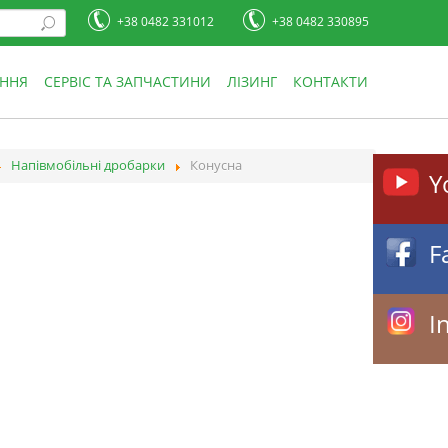
+38 0482 331012
+38 0482 330895
АННЯ
СЕРВІС ТА ЗАПЧАСТИНИ
ЛІЗИНГ
КОНТАКТИ
Напівмобільні дробарки
Конусна
Y
F
I