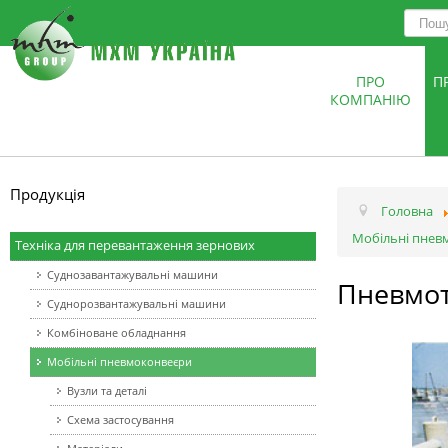
ПРО
П
КОМПАНІЮ
Продукція
Головна
Мобільні пнев
Техніка для перевантаження зернових
Суднозавантажувальні машини
Пневмот
Суднорозвантажувальні машини
Комбіноване обладнання
Мобільні пневмоконвеєри
Вузли та деталі
Схема застосування