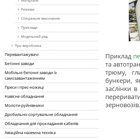
Матеріали
Режими
Спеціальне виконання
Приклади
Модельний ряд
Про виробника
Приклад
п
Перевантажувачі
та автотра
Бетонні заводи
трюму, гл
Мобільні бетонні заводи із
самозавантаженням
бункери, я
заслінки в
Преси і прес-ножиці
переривати
Навісне обладнання
зерновозів
Молоти-руйнівники
Дробильно-сортувальне обладнання
Обладнання для прокладання кабелів
Авіаційна наземна техніка