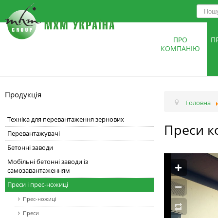
ПРО
П
КОМПАНІЮ
Продукція
Головна
Техніка для перевантаження зернових
Преси к
Перевантажувачі
Бетонні заводи
Мобільні бетонні заводи із
самозавантаженням
Преси і прес-ножиці
Прес-ножиці
Преси