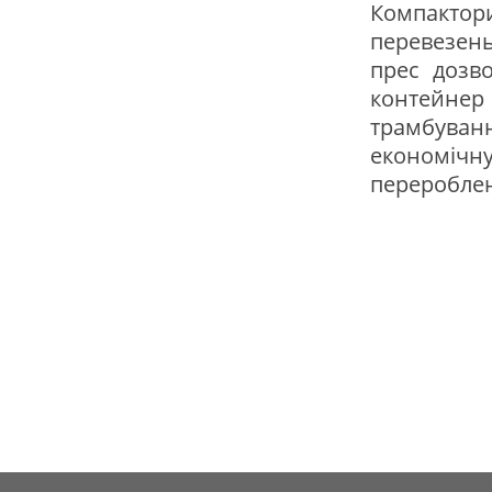
Компактор
перевезень
прес дозво
контейнер 
трамбуванн
економічн
перероблен