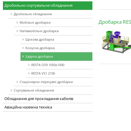
Дробильно-сортувальне обладнання
Дробильне обладнання
Дробарка RES
Мобільні дробарки
Напівмобільні дробарки
Щокова дробарка
Конусна дробарка
Ударна дробарка
RESTA OS9 1050x1000
RESTA VS1 2100
Стаціонарно-пересувні дробарки
Сортувальне обладнання
Обладнання для прокладання кабелів
Авіаційна наземна техніка