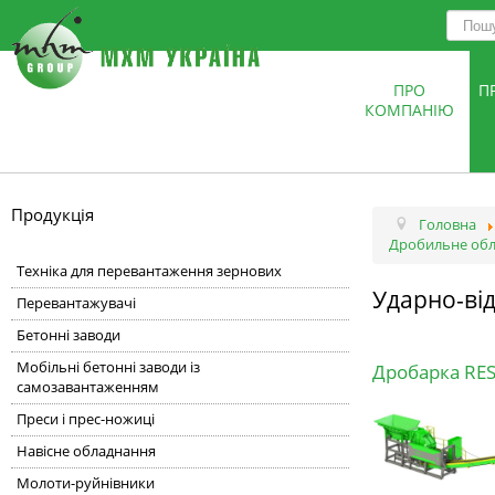
ПРО
П
КОМПАНІЮ
Продукція
Головна
Дробильне об
Техніка для перевантаження зернових
Ударно-ві
Перевантажувачі
Бетонні заводи
Мобільні бетонні заводи із
Дробарка RE
самозавантаженням
Преси і прес-ножиці
Навісне обладнання
Молоти-руйнівники