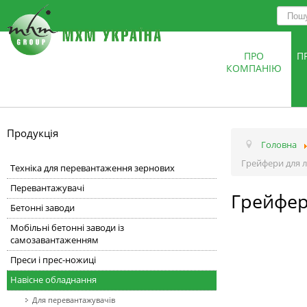
ПРО
П
КОМПАНІЮ
Продукція
Головна
Грейфери для л
Техніка для перевантаження зернових
Перевантажувачі
Грейфер
Бетонні заводи
Мобільні бетонні заводи із
самозавантаженням
Преси і прес-ножиці
Навісне обладнання
Для перевантажувачів