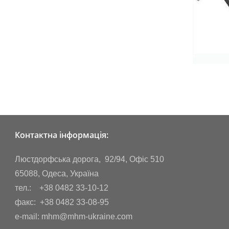
Контактна інформація:
Люстдорфська дорога, 92/94, Офіс 510
65088, Одеса, Україна
тел.: +38 0482 33-10-12
факс: +38 0482 33-08-95
e-mail: mhm@mhm-ukraine.com