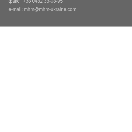
факс: +38 0482 33-08-95
e-mail: mhm@mhm-ukraine.com