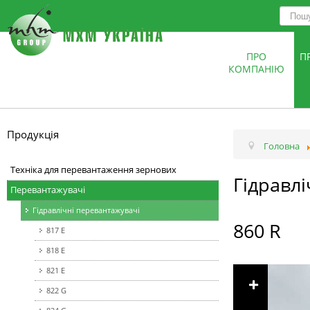
ПРО
П
КОМПАНІЮ
Продукція
Головна
Техніка для перевантаження зернових
Гідравл
Перевантажувачі
Гідравлічні перевантажувачі
860 R
817 E
818 Е
821 E
822 G