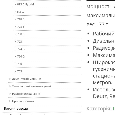
895 E Hybrid
мощность д
EQ G
максимальн
718 E
вес - 77 т
728 E
Рабочий 
738 E
Дизельны
723
Радиус д
724 G
Максима
726 G
Широк
730
гусенич
735
стацио
Демонтажні машини
метров.
Телескопічні навантажувачі
Исполь
Навісне обладнання
Deutz, Re
Про виробника
Категорія:
Бетонні заводи