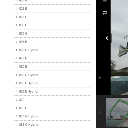
824 G
825 E
826 G
830 E
830 G
835 E
835 G Hybrid
840 E
850 E
850 G Hybrid
855 E Hybrid
865 E Hybrid
870
875 E
875 G Hybrid
885 G Hybrid