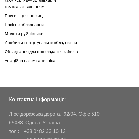
Мобільні бетонні заводи із
самозавантаженням
Преси і прес-ножиці
Навісне обладнання
Молоти-руйнівники
Дробильно-сортувальне обладнання
Обладнання для прокладання кабелів
Авіаційна наземна техніка
Контактна інформація:
Люстдорфська дорога, 92/94, Офіс 510
65088, Одеса, Україна
тел.: +38 0482 33-10-12