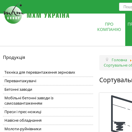
ПРО
П
КОМПАНІЮ
Продукція
Головна
Сортувальне о
Техніка для перевантаження зернових
Сортуваль
Перевантажувачі
Бетонні заводи
Мобільні бетонні заводи із
самозавантаженням
Преси і прес-ножиці
Навісне обладнання
Молоти-руйнівники