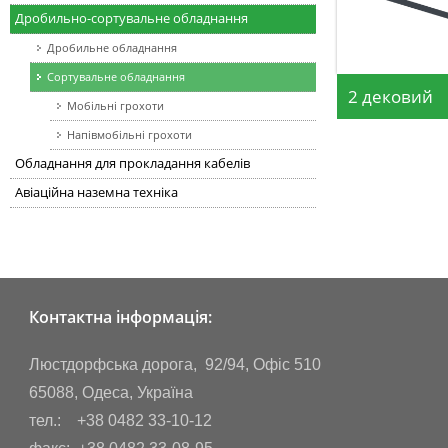
Дробильно-сортувальне обладнання
Дробильне обладнання
Сортувальне обладнання
2 дековий
Мобільні грохоти
Напівмобільні грохоти
Обладнання для прокладання кабелів
Авіаційна наземна техніка
Контактна інформація:
Люстдорфська дорога, 92/94, Офіс 510
65088, Одеса, Україна
тел.: +38 0482 33-10-12